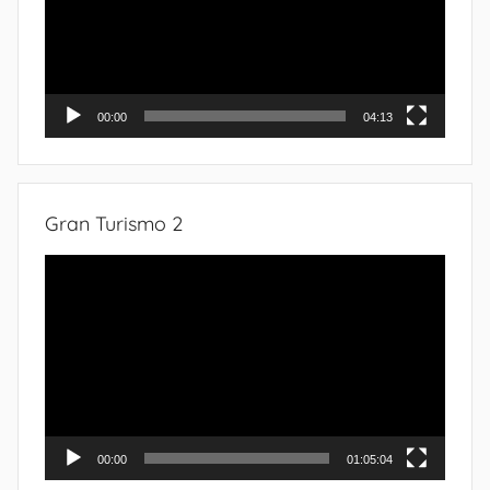
00:00
04:13
Gran Turismo 2
Tocador
de
vídeo
00:00
01:05:04