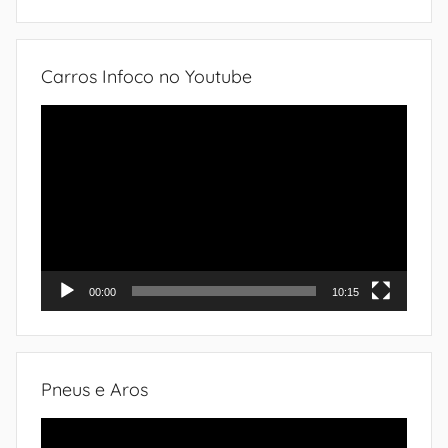
do
automóvel
Carros Infoco no Youtube
Tocador
de
vídeo
00:00
10:15
Pneus e Aros
Tocador