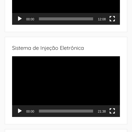
00:00
12:08
Sistema de Injeção Eletrônica
Tocador
de
vídeo
00:00
21:38