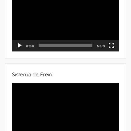
de
vídeo
00:00
50:39
Sistema de Freio
Tocador
de
vídeo