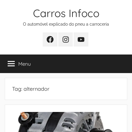
Pular
Carros Infoco
para
o
O automóvel explicado do pneu a carroceria
conteúdo
Facebook
Instagram
Youtube
Menu
Tag:
alternador