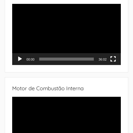
Tocador
de
vídeo
00:00
36:02
Motor de Combustão Interna
Tocador
de
vídeo