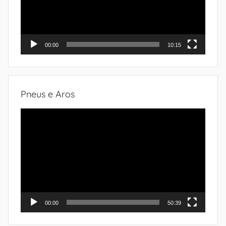
00:00
10:15
Pneus e Aros
Tocador
de
vídeo
00:00
50:39