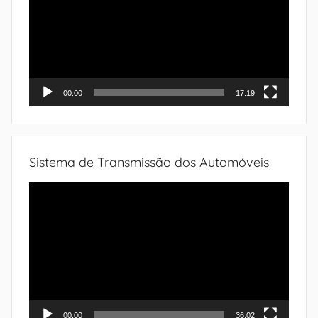
vídeo
00:00
17:19
Sistema de Transmissão dos Automóveis
Tocador
de
vídeo
00:00
36:02