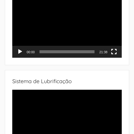
de
vídeo
00:00
21:38
Sistema de Lubrificação
Tocador
de
vídeo