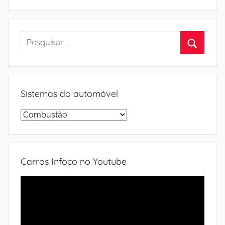
Pesquisar
por:
Procura
Sistemas do automóvel
Sistemas
do
automóvel
Carros Infoco no Youtube
Tocador
de
vídeo