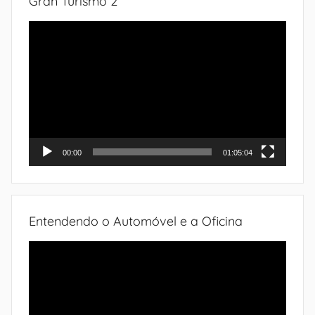
Gran Turismo 2
Tocador
de
vídeo
00:00
01:05:04
Entendendo o Automóvel e a Oficina
Tocador
de
vídeo