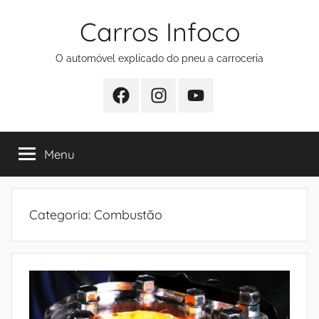
Pular
Carros Infoco
para
o
O automóvel explicado do pneu a carroceria
conteúdo
Facebook
Instagram
Youtube
Menu
Categoria:
Combustão