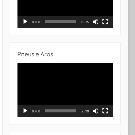
00:00
10:15
Pneus e Aros
Tocador
de
vídeo
00:00
50:39