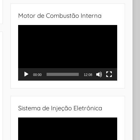
Motor de Combustão Interna
Tocador
de
vídeo
00:00
12:08
Sistema de Injeção Eletrônica
Tocador
de
vídeo