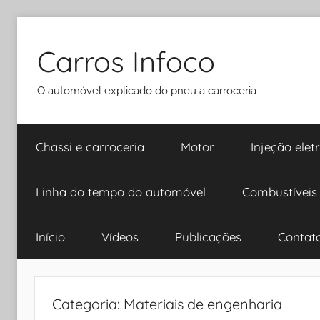
Pular
para
Carros Infoco
o
conteúdo
O automóvel explicado do pneu a carroceria
Chassi e carroceria
Motor
Injeção elet
Linha do tempo do automóvel
Combustíveis
Início
Vídeos
Publicações
Contat
Categoria:
Materiais de engenharia