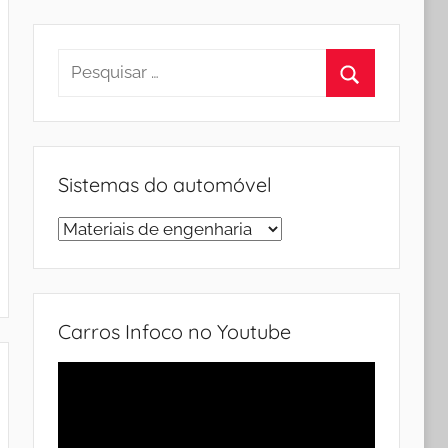
Pesquisar
por:
Procurar
Sistemas do automóvel
Sistemas
do
automóvel
Carros Infoco no Youtube
Tocador
de
vídeo