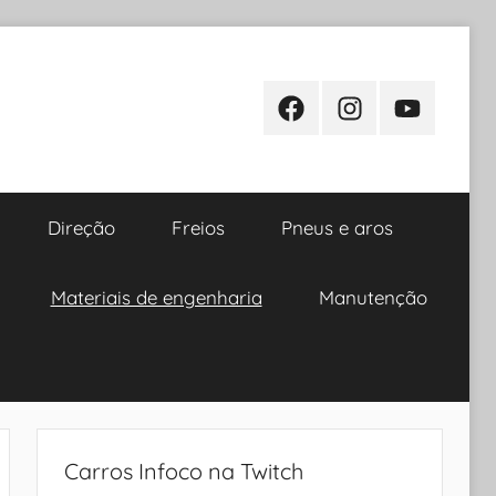
Facebook
Instagram
Youtube
Direção
Freios
Pneus e aros
Materiais de engenharia
Manutenção
Carros Infoco na Twitch