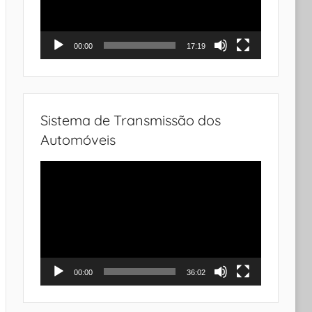
00:00
17:19
Sistema de Transmissão dos
Automóveis
Tocador
de
vídeo
00:00
36:02