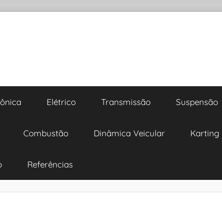
rônica
Elétrico
Transmissão
Suspensão
Combustão
Dinâmica Veicular
Karting
o
Referências