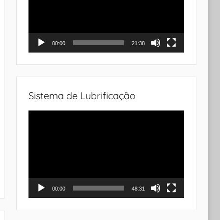
00:00
21:38
Sistema de Lubrificação
Tocador
de
vídeo
00:00
48:31