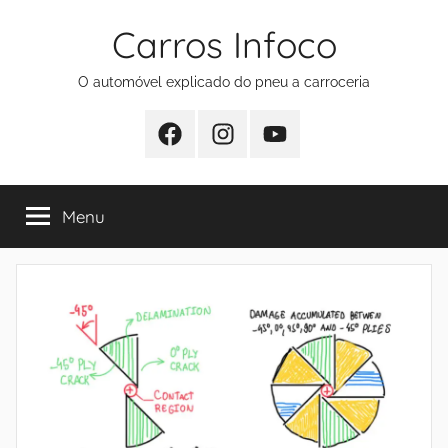
Pular
Carros Infoco
para
o
O automóvel explicado do pneu a carroceria
conteúdo
Facebook
Instagram
Youtube
Menu