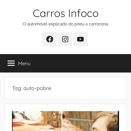
Pular
Carros Infoco
para
o
O automóvel explicado do pneu a carroceria
conteúdo
Facebook
Instagram
Youtube
Menu
Tag:
auto-pobre