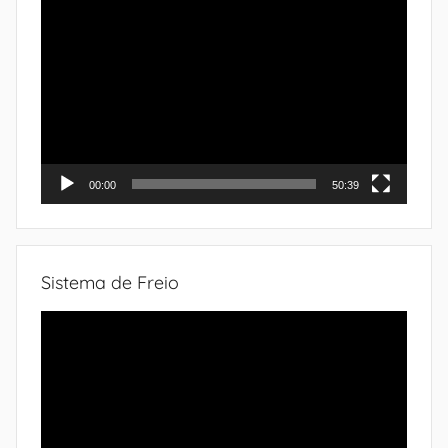
Tocador
de
vídeo
00:00
50:39
Sistema de Freio
Tocador
de
vídeo