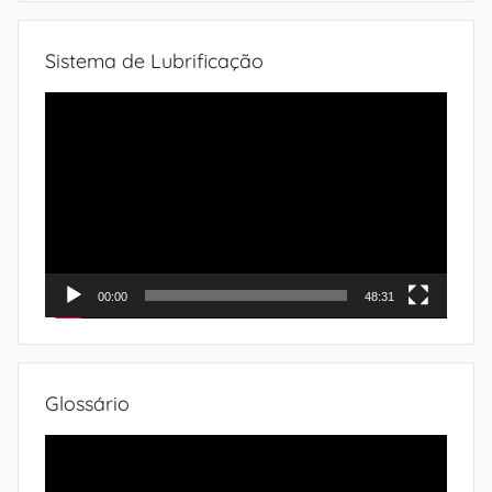
Sistema de Lubrificação
Tocador
de
vídeo
00:00
48:31
Glossário
Tocador
de