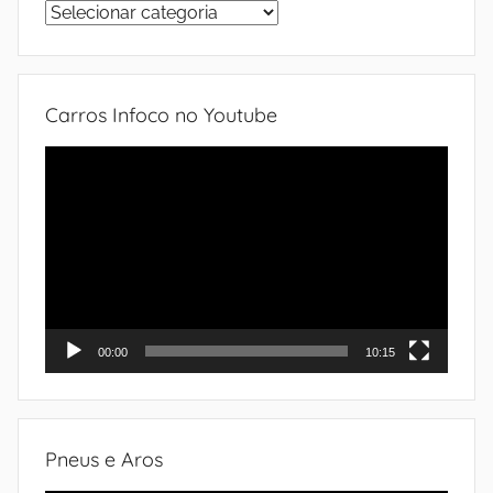
Sistemas
do
automóvel
Carros Infoco no Youtube
Tocador
de
vídeo
00:00
10:15
Pneus e Aros