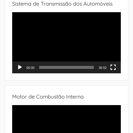
Sistema de Transmissão dos Automóveis
Tocador
de
vídeo
00:00
36:02
Motor de Combustão Interna
Tocador
de
vídeo