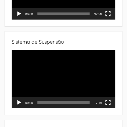
00:00
32:50
Sistema de Suspensão
Tocador
de
vídeo
00:00
17:19