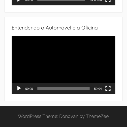
00:00
01:05:04
Entendendo o Automóvel e a Oficina
Tocador
de
vídeo
00:00
50:04
WordPress Theme: Donovan by ThemeZee.