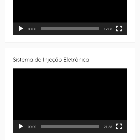
00:00
12:08
Sistema de Injeção Eletrônica
Tocador
de
vídeo
00:00
21:38