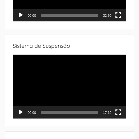
00:00
32:50
Sistema de Suspensão
Tocador
de
vídeo
00:00
17:19