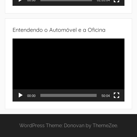
00:00
01:05:04
Entendendo o Automóvel e a Oficina
Tocador
de
vídeo
00:00
50:04
WordPress Theme: Donovan by ThemeZee.