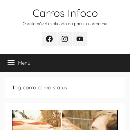
Pular
Carros Infoco
para
o
O automóvel explicado do pneu a carroceria
conteúdo
Facebook
Instagram
Youtube
Menu
Tag:
carro como status