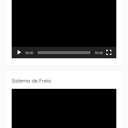
Tocador
de
vídeo
00:00
50:39
Sistema de Freio
Tocador
de
vídeo