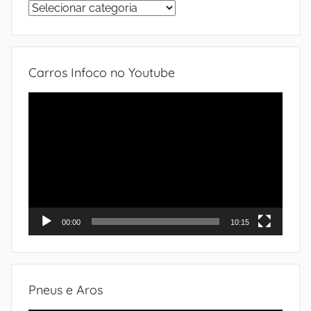
Sistemas
do
automóvel
Carros Infoco no Youtube
Tocador
de
vídeo
00:00
10:15
Pneus e Aros