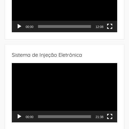
00:00
12:08
Sistema de Injeção Eletrônica
Tocador
de
vídeo
00:00
21:38