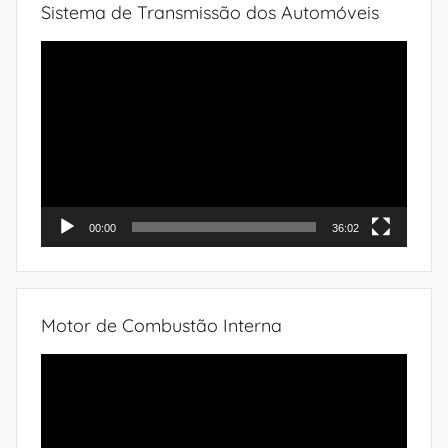
Sistema de Transmissão dos Automóveis
Tocador
de
vídeo
00:00
36:02
Motor de Combustão Interna
Tocador
de
vídeo