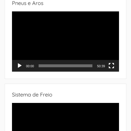
Pneus e Aros
Tocador
de
vídeo
00:00
50:39
Sistema de Freio
Tocador
de
vídeo