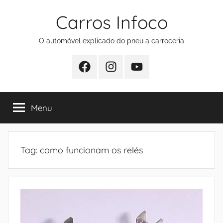
Pular
Carros Infoco
para
o
O automóvel explicado do pneu a carroceria
conteúdo
Facebook
Instagram
Youtube
Menu
Tag:
como funcionam os relés