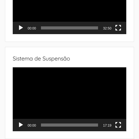
00:00
32:50
Sistema de Suspensão
Tocador
de
vídeo
00:00
17:19