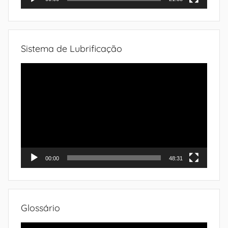
Sistema de Lubrificação
Tocador
de
vídeo
00:00
48:31
Glossário