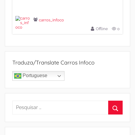
carros_infoco
Offline
0
Traduza/Translate Carros Infoco
Portuguese
Pesquisar
por:
Procura