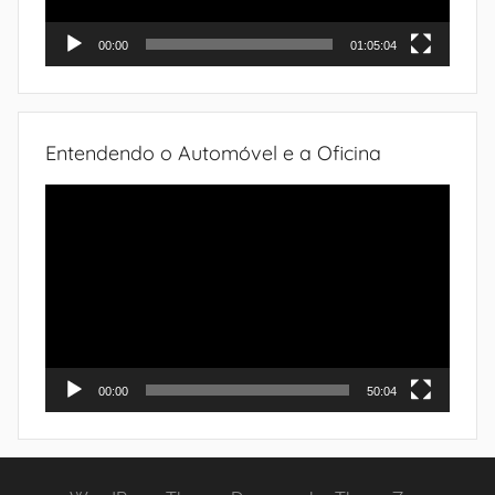
00:00
01:05:04
Entendendo o Automóvel e a Oficina
Tocador
de
vídeo
00:00
50:04