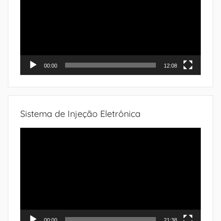
vídeo
00:00
12:08
Sistema de Injeção Eletrônica
Tocador
de
vídeo
00:00
21:38