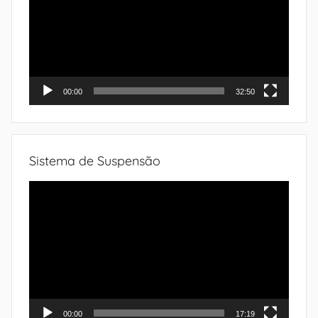
vídeo
00:00
32:50
Sistema de Suspensão
Tocador
de
vídeo
00:00
17:19