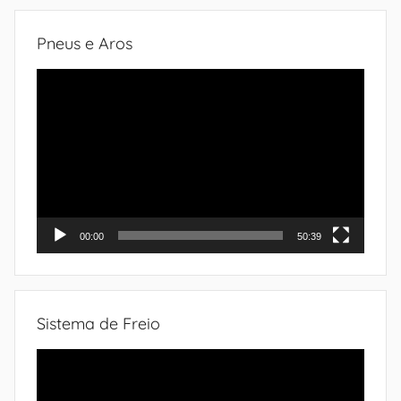
Pneus e Aros
Tocador
de
vídeo
00:00
50:39
Sistema de Freio
Tocador
de