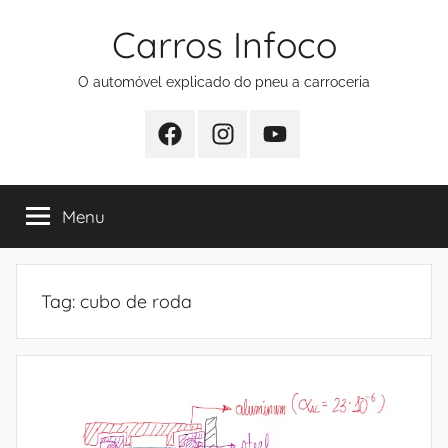
Pular
Carros Infoco
para
o
O automóvel explicado do pneu a carroceria
conteúdo
Facebook
Instagram
Youtube
Menu
Tag:
cubo de roda