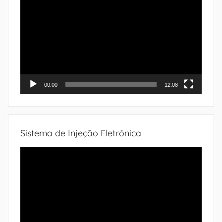
de
vídeo
00:00
12:08
Sistema de Injeção Eletrônica
Tocador
de
vídeo