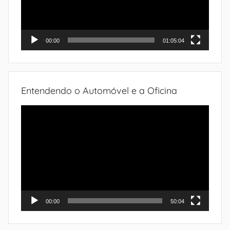
00:00
01:05:04
Entendendo o Automóvel e a Oficina
Tocador
de
vídeo
00:00
50:04