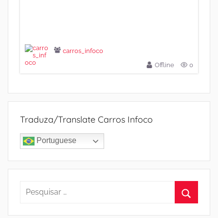
carros_infoco
Offline
0
Traduza/Translate Carros Infoco
Portuguese
Pesquisar
por:
Procura