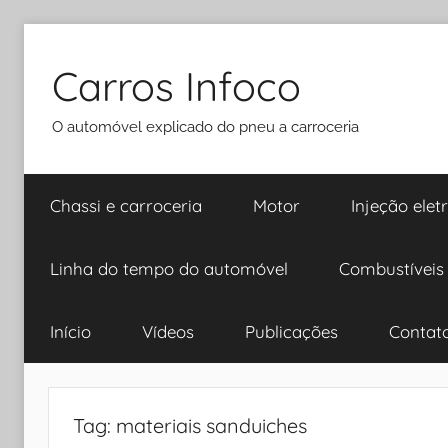
Pular
para
Carros Infoco
o
conteúdo
O automóvel explicado do pneu a carroceria
Chassi e carroceria
Motor
Injeção elet
Linha do tempo do automóvel
Combustíveis
Início
Vídeos
Publicações
Contat
Tag:
materiais sanduiches