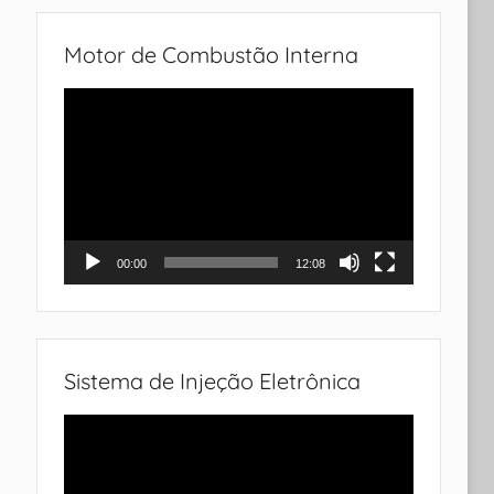
Motor de Combustão Interna
Tocador
de
vídeo
00:00
12:08
Sistema de Injeção Eletrônica
Tocador
de
vídeo