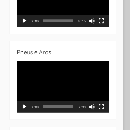
00:00
10:15
Pneus e Aros
Tocador
de
vídeo
00:00
50:39