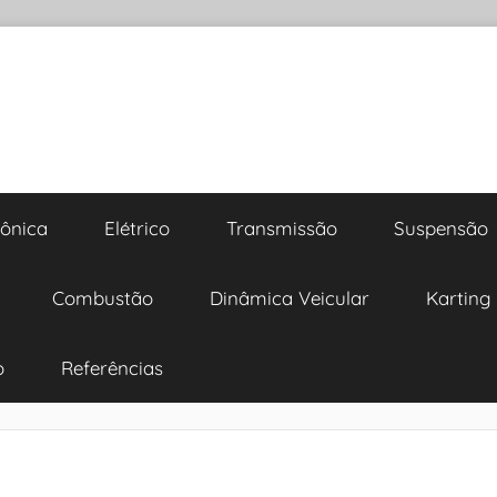
rônica
Elétrico
Transmissão
Suspensão
Combustão
Dinâmica Veicular
Karting
o
Referências