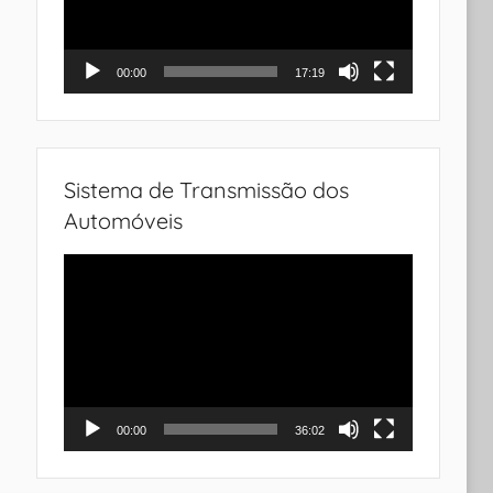
00:00
17:19
Sistema de Transmissão dos
Automóveis
Tocador
de
vídeo
00:00
36:02