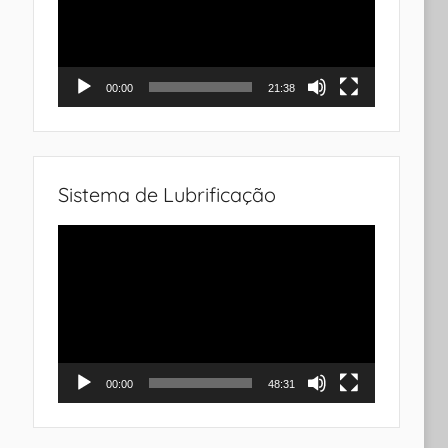
00:00
21:38
Sistema de Lubrificação
Tocador
de
vídeo
00:00
48:31