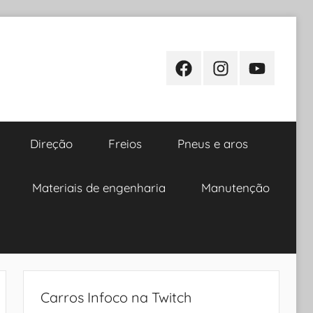
Facebook
Instagram
Youtube
Direção
Freios
Pneus e aros
Materiais de engenharia
Manutenção
Carros Infoco na Twitch