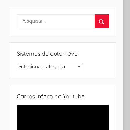
Pesquisar
por:
Procurar
Sistemas do automóvel
Sistemas
do
automóvel
Carros Infoco no Youtube
Tocador
de
vídeo