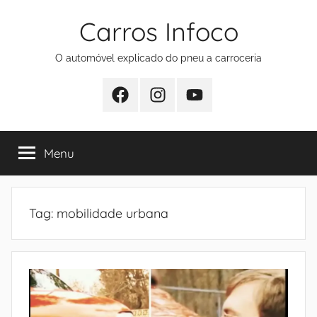
Pular
Carros Infoco
para
o
O automóvel explicado do pneu a carroceria
conteúdo
Facebook
Instagram
Youtube
Menu
Tag:
mobilidade urbana