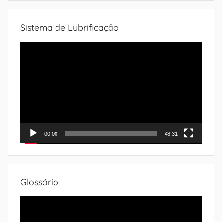
Sistema de Lubrificação
Tocador
de
vídeo
00:00
48:31
Glossário
Tocador
de