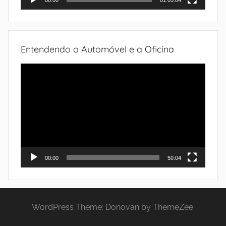
00:00
01:05:04
Entendendo o Automóvel e a Oficina
Tocador
de
vídeo
00:00
50:04
WordPress Theme: Donovan by ThemeZee.