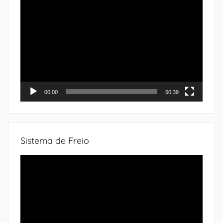
Tocador
de
vídeo
00:00
50:39
Sistema de Freio
Tocador
de
vídeo