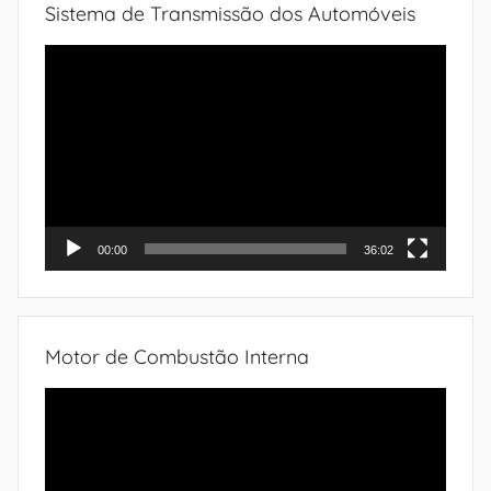
Sistema de Transmissão dos Automóveis
Tocador
de
vídeo
00:00
36:02
Motor de Combustão Interna
Tocador
de
vídeo