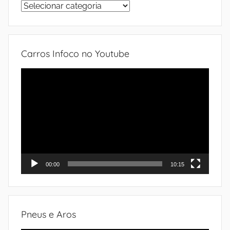
Sistemas
do
automóvel
Carros Infoco no Youtube
Tocador
de
vídeo
00:00
10:15
Pneus e Aros