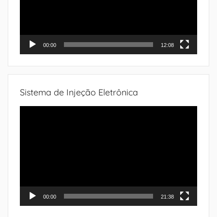
00:00
12:08
Sistema de Injeção Eletrônica
Tocador
de
vídeo
00:00
21:38