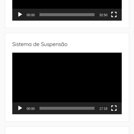
00:00
32:50
Sistema de Suspensão
Tocador
de
vídeo
00:00
17:19