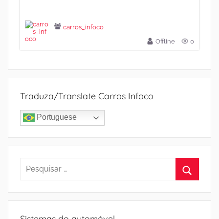
carros_infoco
Offline
0
Traduza/Translate Carros Infoco
Portuguese
Pesquisar
por:
Procura
Sistemas do automóvel