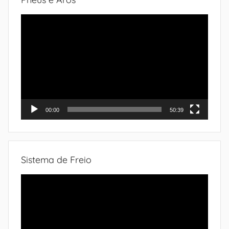
Tocador
de
vídeo
00:00
50:39
Sistema de Freio
Tocador
de
vídeo