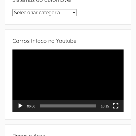
Sistemas
do
automóvel
Carros Infoco no Youtube
Tocador
de
vídeo
00:00
10:15
Pneus e Aros