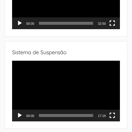
00:00
32:50
Sistema de Suspensão
Tocador
de
vídeo
00:00
17:19