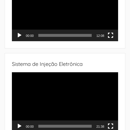
vídeo
00:00
12:08
Sistema de Injeção Eletrônica
Tocador
de
vídeo
00:00
21:38