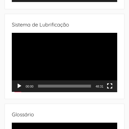
Sistema de Lubrificação
Tocador
de
vídeo
00:00
48:31
Glossário
Tocador