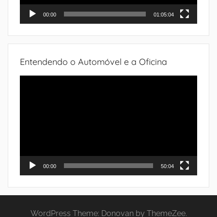
00:00
01:05:04
Entendendo o Automóvel e a Oficina
Tocador
de
vídeo
00:00
50:04
WordPress Theme: Donovan by ThemeZee.