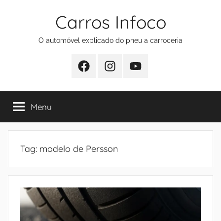
Pular
Carros Infoco
para
o
O automóvel explicado do pneu a carroceria
conteúdo
Facebook
Instagram
Youtube
Menu
Tag:
modelo de Persson