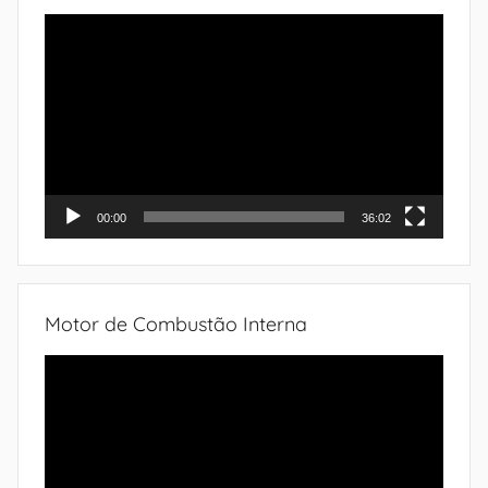
Tocador
de
vídeo
00:00
36:02
Motor de Combustão Interna
Tocador
de
vídeo