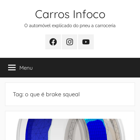
Pular
Carros Infoco
para
o
O automóvel explicado do pneu a carroceria
conteúdo
Facebook
Instagram
Youtube
Menu
Tag:
o que é brake squeal