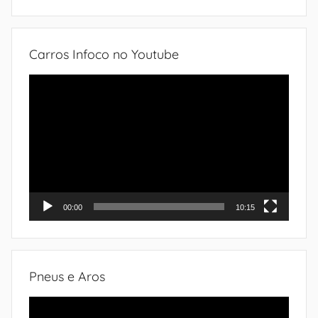
do
automóvel
Carros Infoco no Youtube
Tocador
de
vídeo
00:00
10:15
Pneus e Aros
Tocador