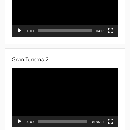
00:00
04:13
Gran Turismo 2
Tocador
de
vídeo
00:00
01:05:04