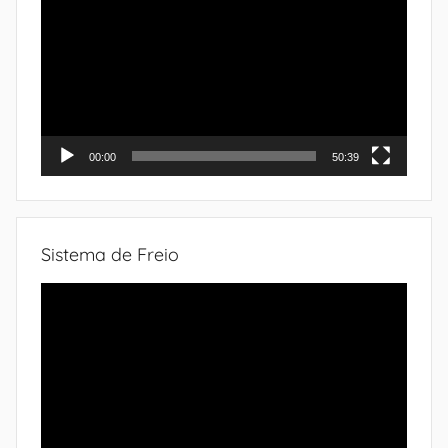
de
vídeo
00:00
50:39
Sistema de Freio
Tocador
de
vídeo