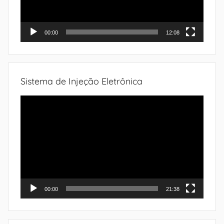
00:00
12:08
Sistema de Injeção Eletrônica
Tocador
de
vídeo
00:00
21:38