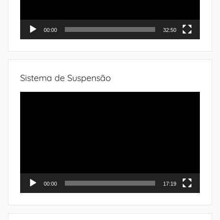
00:00
32:50
Sistema de Suspensão
Tocador
de
vídeo
00:00
17:19