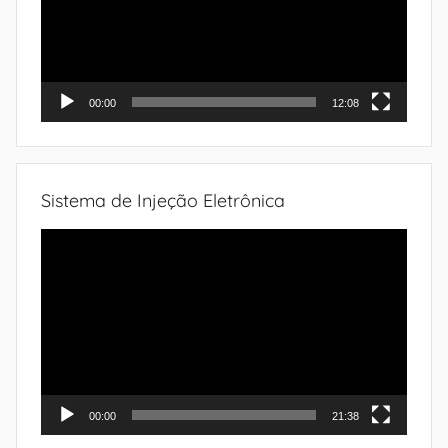
00:00
12:08
Sistema de Injeção Eletrônica
Tocador
de
vídeo
00:00
21:38