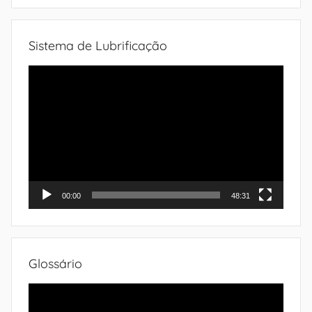
Sistema de Lubrificação
Tocador
de
vídeo
00:00
48:31
Glossário
Tocador
de