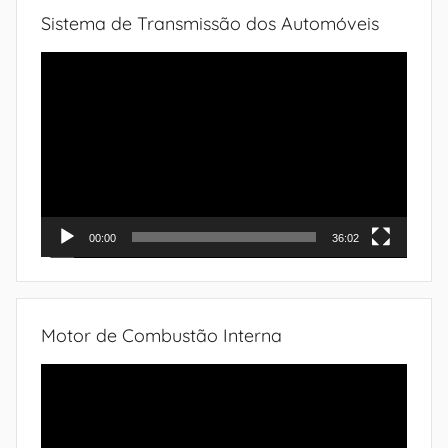
Sistema de Transmissão dos Automóveis
Tocador
de
vídeo
00:00
36:02
Motor de Combustão Interna
Tocador
de
vídeo