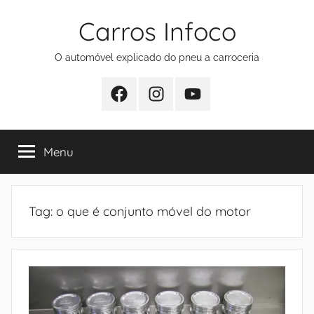
Pular
Carros Infoco
para
o
O automóvel explicado do pneu a carroceria
conteúdo
Facebook
Instagram
Youtube
Menu
Tag:
o que é conjunto móvel do motor