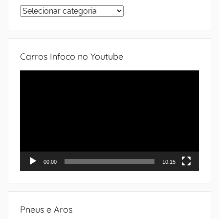
Sistemas
do
automóvel
Carros Infoco no Youtube
Tocador
de
vídeo
00:00
10:15
Pneus e Aros