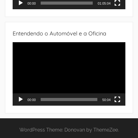
00:00
01:05:04
Entendendo o Automóvel e a Oficina
Tocador
de
vídeo
00:00
50:04
WordPress Theme: Donovan by ThemeZee.