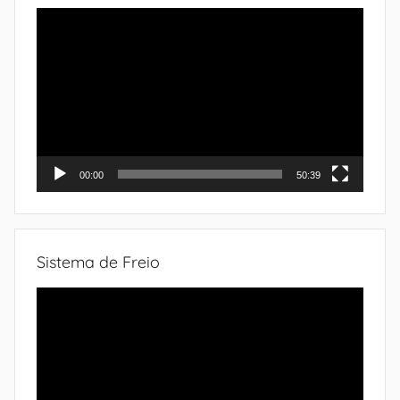
Tocador
de
vídeo
00:00
50:39
Sistema de Freio
Tocador
de
vídeo