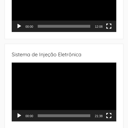
00:00
12:08
Sistema de Injeção Eletrônica
Tocador
de
vídeo
00:00
21:38