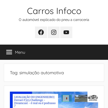
Pular
Carros Infoco
para
o
O automóvel explicado do pneu a carroceria
conteúdo
Facebook
Instagram
Youtube
Menu
Tag:
simulação automotiva