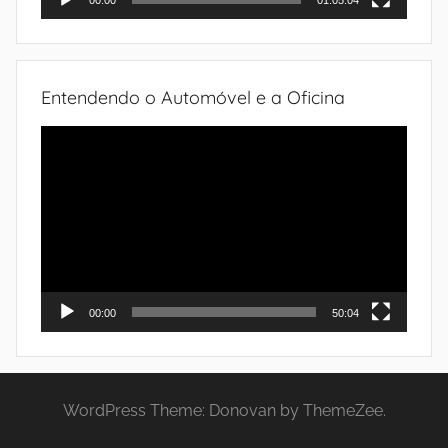
00:00
01:05:04
Entendendo o Automóvel e a Oficina
Tocador
de
vídeo
00:00
50:04
WordPress Theme: Donovan by ThemeZee.