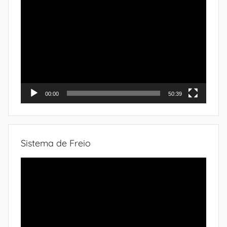
Tocador
de
vídeo
00:00
50:39
Sistema de Freio
Tocador
de
vídeo