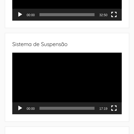
00:00
32:50
Sistema de Suspensão
Tocador
de
vídeo
00:00
17:19