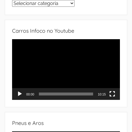
Sistemas
do
automóvel
Carros Infoco no Youtube
Tocador
de
vídeo
00:00
10:15
Pneus e Aros