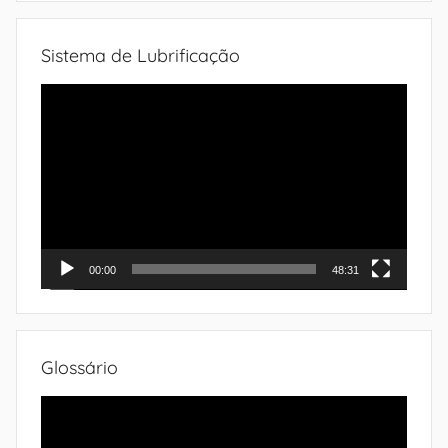
Sistema de Lubrificação
Tocador
de
vídeo
00:00
48:31
Glossário
Tocador
de