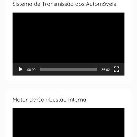
Sistema de Transmissão dos Automóveis
Tocador
de
vídeo
00:00
36:02
Motor de Combustão Interna
Tocador
de
vídeo