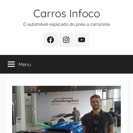
Pular
Carros Infoco
para
o
O automóvel explicado do pneu a carroceria
conteúdo
Facebook
Instagram
Youtube
Menu