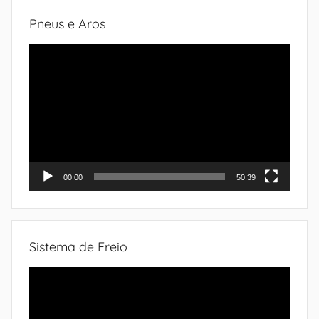
Pneus e Aros
Tocador
de
vídeo
00:00
50:39
Sistema de Freio
Tocador
de
vídeo