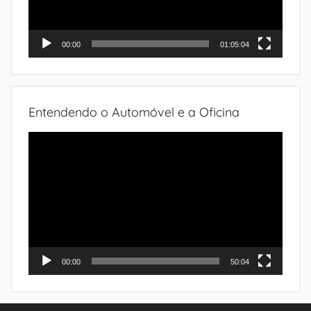
00:00
01:05:04
Entendendo o Automóvel e a Oficina
Tocador
de
vídeo
00:00
50:04