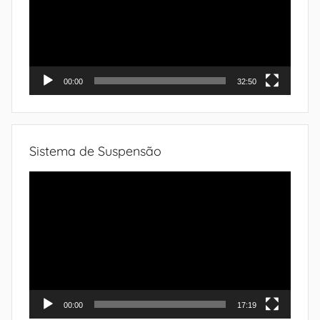
00:00
32:50
Sistema de Suspensão
Tocador
de
vídeo
00:00
17:19