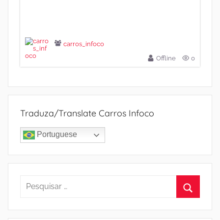
carros_infoco
Offline
0
Traduza/Translate Carros Infoco
Portuguese
Pesquisar
por:
Procura