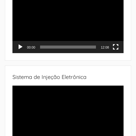
de
vídeo
00:00
12:08
Sistema de Injeção Eletrônica
Tocador
de
vídeo