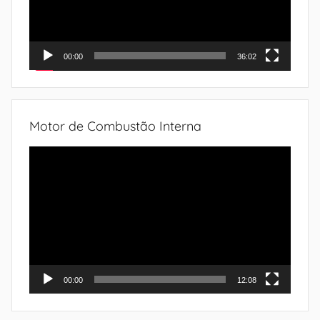
00:00
36:02
Motor de Combustão Interna
Tocador
de
vídeo
00:00
12:08