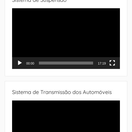
Tocador
de
vídeo
00:00
17:19
Sistema de Transmissão dos Automóveis
Tocador
de
vídeo