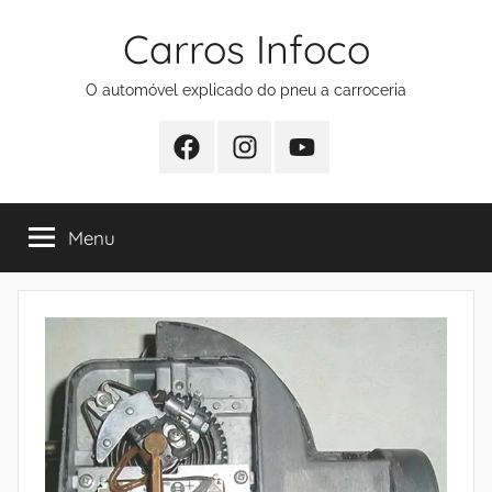
Pular
Carros Infoco
para
o
O automóvel explicado do pneu a carroceria
conteúdo
Facebook
Instagram
Youtube
Menu