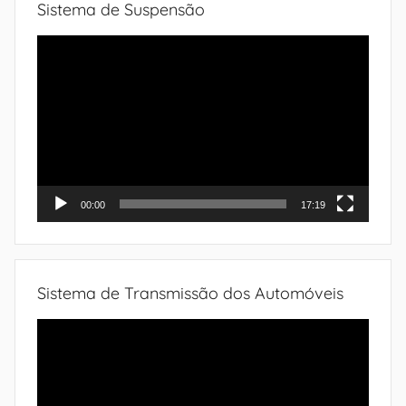
Sistema de Suspensão
Tocador
de
vídeo
00:00
17:19
Sistema de Transmissão dos Automóveis
Tocador
de
vídeo