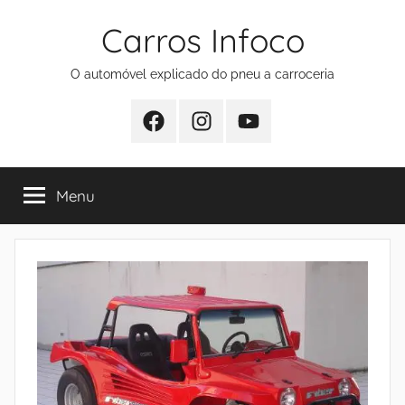
Pular
Carros Infoco
para
o
O automóvel explicado do pneu a carroceria
conteúdo
Facebook
Instagram
Youtube
Menu