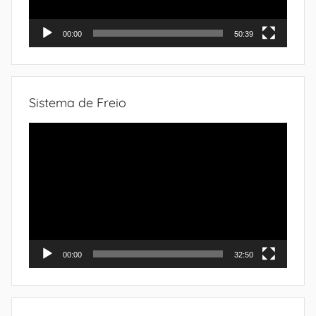
00:00
50:39
Sistema de Freio
Tocador
de
vídeo
00:00
32:50