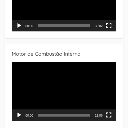
00:00
36:02
Motor de Combustão Interna
Tocador
de
vídeo
00:00
12:08