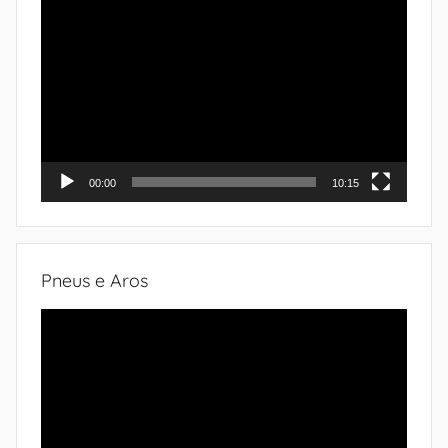
Tocador
de
vídeo
00:00
10:15
Pneus e Aros
Tocador
de
vídeo