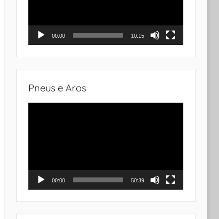
00:00
10:15
Pneus e Aros
Tocador
de
vídeo
00:00
50:39