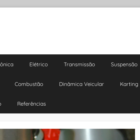
rônica
Elétrico
Transmissão
Suspensão
Combustão
Dinâmica Veicular
Karting
o
Referências