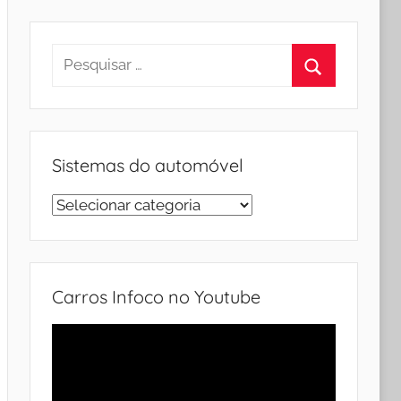
Pesquisar
por:
Procurar
Sistemas do automóvel
Sistemas
do
automóvel
Carros Infoco no Youtube
Tocador
de
vídeo