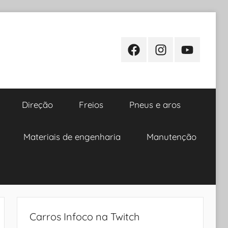
Facebook
Instagram
Youtube
Direção
Freios
Pneus e aros
Materiais de engenharia
Manutenção
Carros Infoco na Twitch