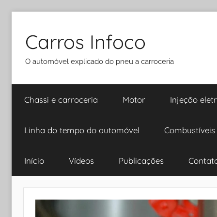
Pular
para
Carros Infoco
o
conteúdo
O automóvel explicado do pneu a carroceria
Chassi e carroceria
Motor
Injeção elet
Linha do tempo do automóvel
Combustíveis
Início
Vídeos
Publicações
Contat