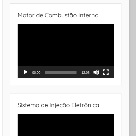
Motor de Combustão Interna
Tocador
de
vídeo
00:00
12:08
Sistema de Injeção Eletrônica
Tocador
de
vídeo