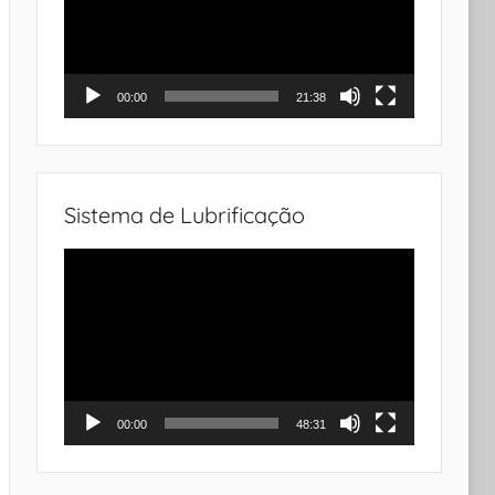
00:00
21:38
Sistema de Lubrificação
Tocador
de
vídeo
00:00
48:31