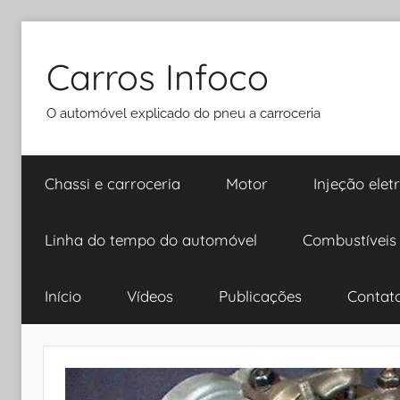
Pular
para
Carros Infoco
o
conteúdo
O automóvel explicado do pneu a carroceria
Chassi e carroceria
Motor
Injeção elet
Linha do tempo do automóvel
Combustíveis
Início
Vídeos
Publicações
Contat