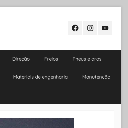
Facebook
Instagram
Youtube
Direção
Freios
Pneus e aros
Materiais de engenharia
Manutenção