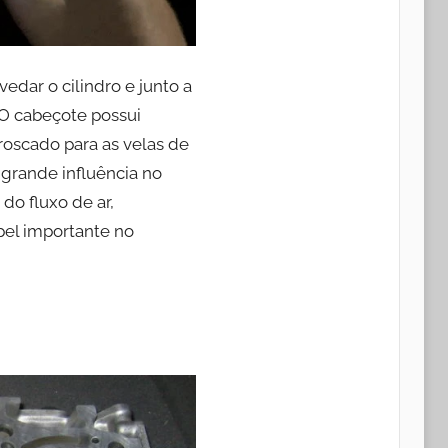
edar o cilindro e junto a
 O cabeçote possui
 roscado para as velas de
grande influência no
do fluxo de ar,
pel importante no