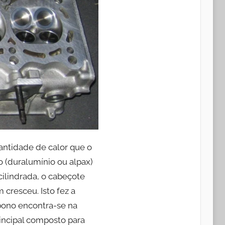
antidade de calor que o
o (duralumínio ou alpax)
cilindrada, o cabeçote
 cresceu. Isto fez a
rbono encontra-se na
rincipal composto para