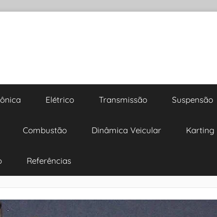
rônica
Elétrico
Transmissão
Suspensão
Combustão
Dinâmica Veicular
Karting
o
Referências