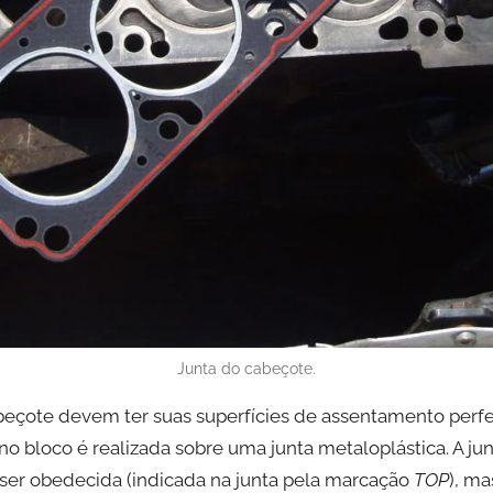
Junta do cabeçote.
beçote devem ter suas superfícies de assentamento perfe
 bloco é realizada sobre uma junta metaloplástica. A ju
er obedecida (indicada na junta pela marcação
TOP
), m