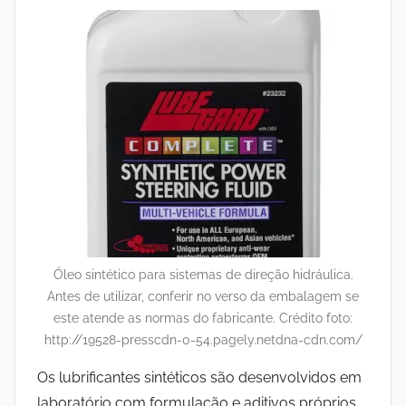
Óleo sintético para sistemas de direção hidráulica.
Antes de utilizar, conferir no verso da embalagem se
este atende as normas do fabricante. Crédito foto:
http://19528-presscdn-0-54.pagely.netdna-cdn.com/
Os lubrificantes sintéticos são desenvolvidos em
laboratório com formulação e aditivos próprios