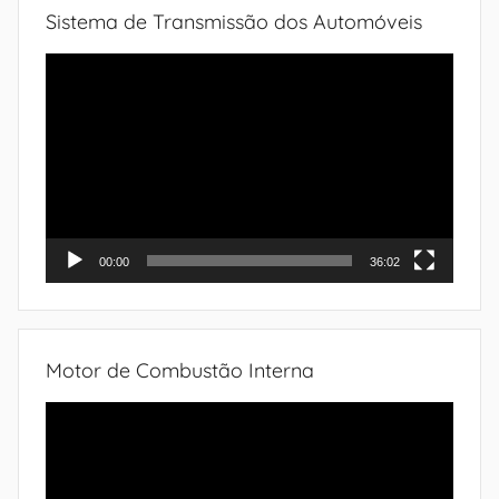
Sistema de Transmissão dos Automóveis
Tocador
de
vídeo
00:00
36:02
Motor de Combustão Interna
Tocador
de
vídeo