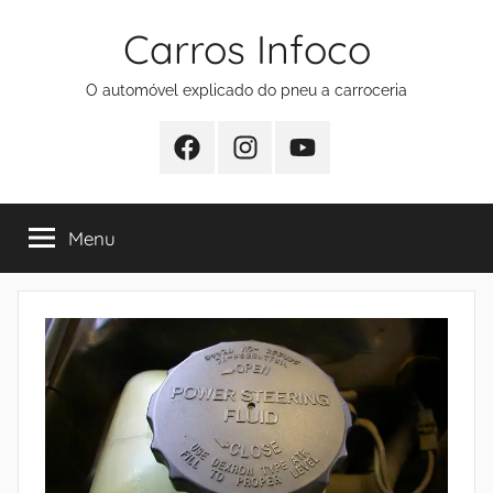
Pular
Carros Infoco
para
o
O automóvel explicado do pneu a carroceria
conteúdo
Facebook
Instagram
Youtube
Menu