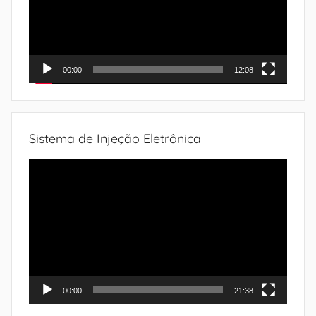
00:00
12:08
Sistema de Injeção Eletrônica
Tocador
de
vídeo
00:00
21:38