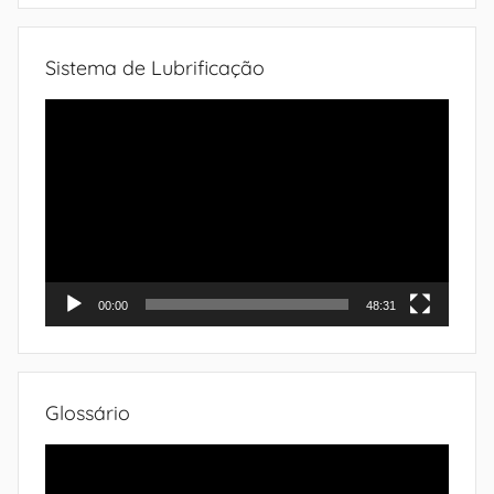
Sistema de Lubrificação
Tocador
de
vídeo
00:00
48:31
Glossário
Tocador
de