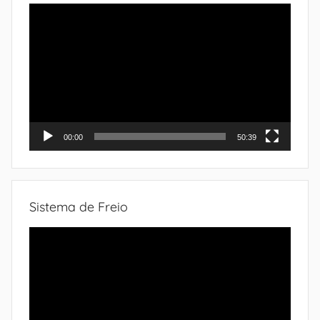
Tocador
de
vídeo
00:00
50:39
Sistema de Freio
Tocador
de
vídeo