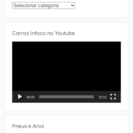
Sistemas
do
automóvel
Carros Infoco no Youtube
Tocador
de
vídeo
00:00
10:15
Pneus e Aros