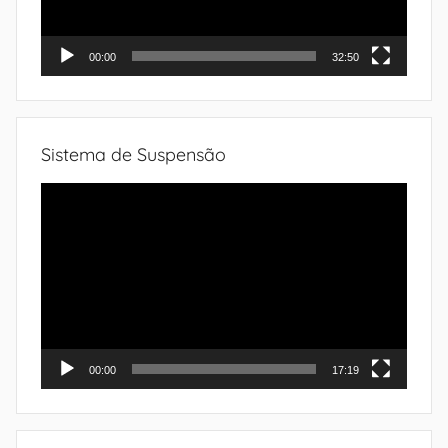
00:00
32:50
Sistema de Suspensão
Tocador
de
vídeo
00:00
17:19