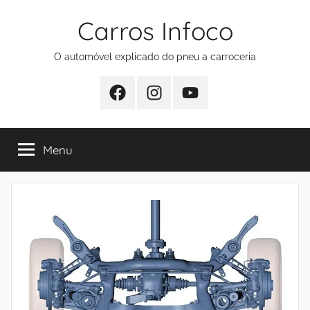
Pular
Carros Infoco
para
o
O automóvel explicado do pneu a carroceria
conteúdo
Facebook
Instagram
Youtube
Menu