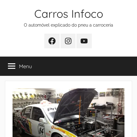
Pular
Carros Infoco
para
o
O automóvel explicado do pneu a carroceria
conteúdo
Facebook
Instagram
Youtube
Menu