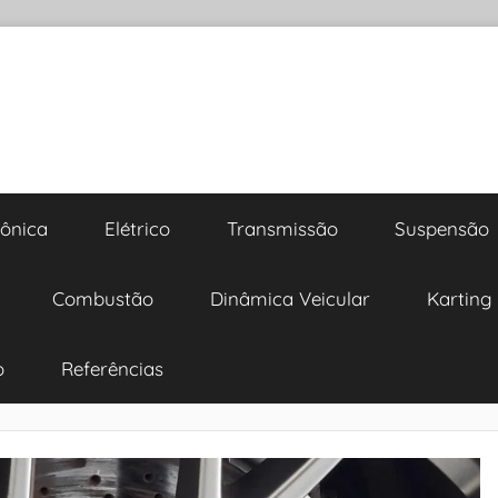
rônica
Elétrico
Transmissão
Suspensão
Combustão
Dinâmica Veicular
Karting
o
Referências