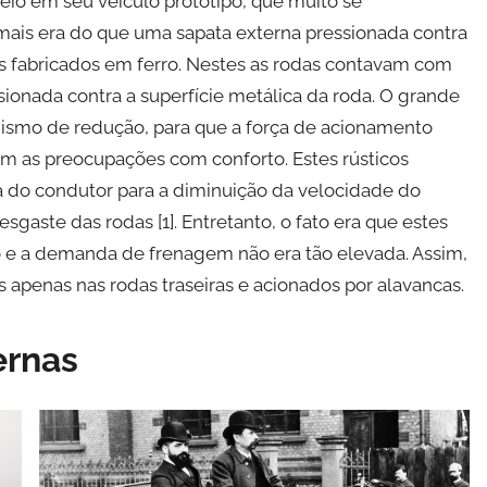
freio em seu veículo protótipo, que muito se
mais era do que uma sapata externa pressionada contra
os fabricados em ferro. Nestes as rodas contavam com
sionada contra a superfície metálica da roda. O grande
ismo de redução, para que a força de acionamento
m as preocupações com conforto. Estes rústicos
a do condutor para a diminuição da velocidade do
sgaste das rodas [1]. Entretanto, o fato era que estes
o e a demanda de frenagem não era tão elevada. Assim,
apenas nas rodas traseiras e acionados por alavancas.
ernas