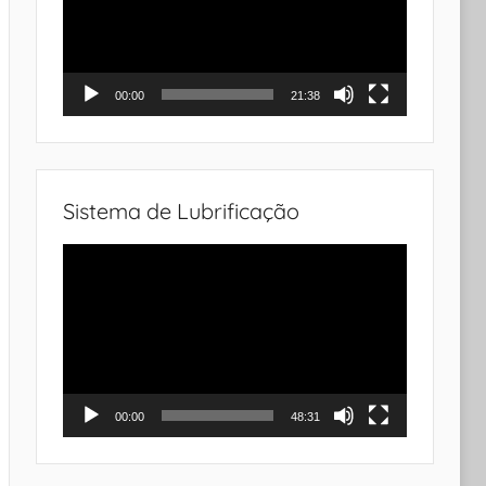
00:00
21:38
Sistema de Lubrificação
Tocador
de
vídeo
00:00
48:31