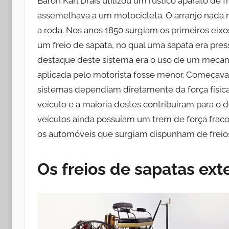
Baron Karl Drais utilizou um rústico aparato de 
assemelhava a um motocicleta. O arranjo nada 
a roda. Nos anos 1850 surgiam os primeiros eix
um freio de sapata, no qual uma sapata era pres
destaque deste sistema era o uso de um mecan
aplicada pelo motorista fosse menor. Começava
sistemas dependiam diretamente da força físic
veículo e a maioria destes contribuíram para o de
veículos ainda possuíam um trem de força frac
os automóveis que surgiam dispunham de freios 
Os freios de sapatas ext