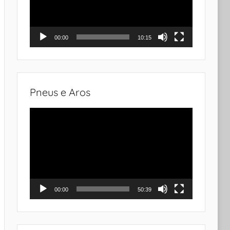
00:00
10:15
Pneus e Aros
Tocador
de
vídeo
00:00
50:39