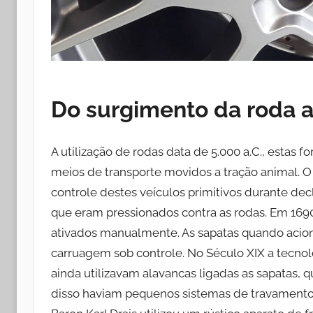
Do surgimento da roda a
A utilização de rodas data de 5.000 a.C., estas 
meios de transporte movidos a tração animal. 
controle destes veículos primitivos durante dec
que eram pressionados contra as rodas. Em 1690
ativados manualmente. As sapatas quando acio
carruagem sob controle. No Século XIX a tecnolo
ainda utilizavam alavancas ligadas as sapatas, 
disso haviam pequenos sistemas de travamento p