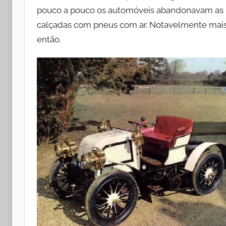
pouco a pouco os automóveis abandonavam as ro
calçadas com pneus com ar. Notavelmente mais 
então.