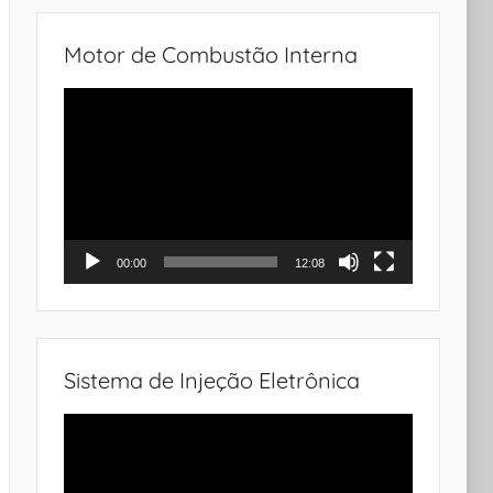
Motor de Combustão Interna
Tocador
de
vídeo
00:00
12:08
Sistema de Injeção Eletrônica
Tocador
de
vídeo