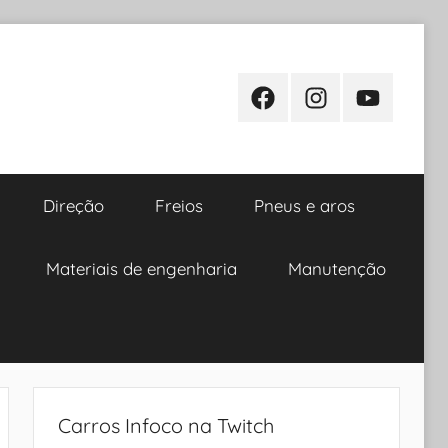
Facebook
Instagram
Youtube
Direção
Freios
Pneus e aros
Materiais de engenharia
Manutenção
Carros Infoco na Twitch