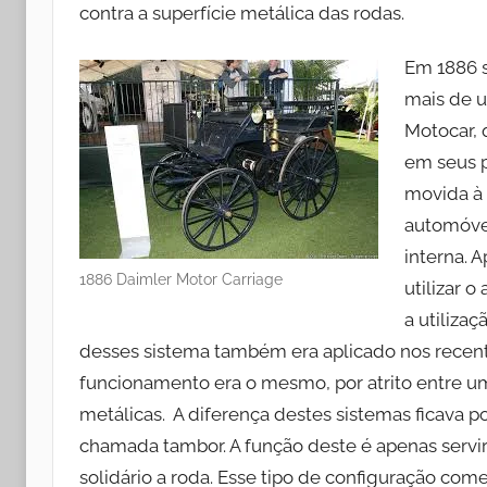
contra a superfície metálica das rodas.
Em 1886 s
mais de u
Motocar, 
em seus p
movida à 
automóve
interna. 
1886 Daimler Motor Carriage
utilizar 
a utiliza
desses sistema também era aplicado nos recentes
funcionamento era o mesmo, por atrito entre uma
metálicas. A diferença destes sistemas ficava p
chamada tambor. A função deste é apenas servir 
solidário a roda. Esse tipo de configuração come