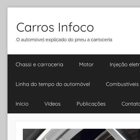
Pular
para
Carros Infoco
o
conteúdo
O automóvel explicado do pneu a carroceria
Chassi e carroceria
Motor
Injeção elet
Linha do tempo do automóvel
Combustíveis
Início
Vídeos
Publicações
Contat