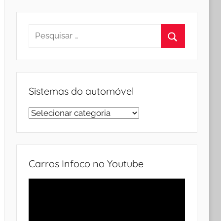
Pesquisar
por:
Procurar
Sistemas do automóvel
Sistemas
do
automóvel
Carros Infoco no Youtube
Tocador
de
vídeo