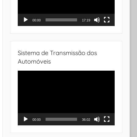
00:00
17:19
Sistema de Transmissão dos
Automóveis
Tocador
de
vídeo
00:00
36:02