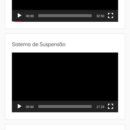
00:00
32:50
Sistema de Suspensão
Tocador
de
vídeo
00:00
17:19