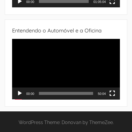
00:00
01:05:04
Entendendo o Automóvel e a Oficina
Tocador
de
vídeo
00:00
50:04
WordPress Theme: Donovan by ThemeZee.