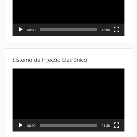
00:00
12:08
Sistema de Injeção Eletrônica
Tocador
de
vídeo
00:00
21:38