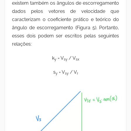
existem também os ângulos de escorregamento
dados pelos vetores de velocidade que
caracterizam o coeficiente prático e teórico do
ângulo de escorregamento (Figura 5). Portanto,
esses dois podem ser escritos pelas seguintes
relações:
k
= V
/ V
y
sy
sx
s
= V
/ V
y
sy
r