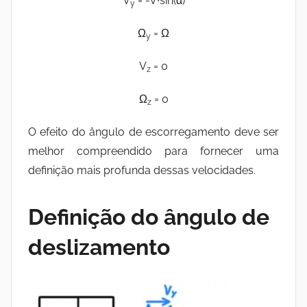
V
= -V∙sin(α)
y
Ω
= Ω
y
V
= 0
z
Ω
= 0
z
O efeito do ângulo de escorregamento deve ser
melhor compreendido para fornecer uma
definição mais profunda dessas velocidades.
Definição do ângulo de
deslizamento