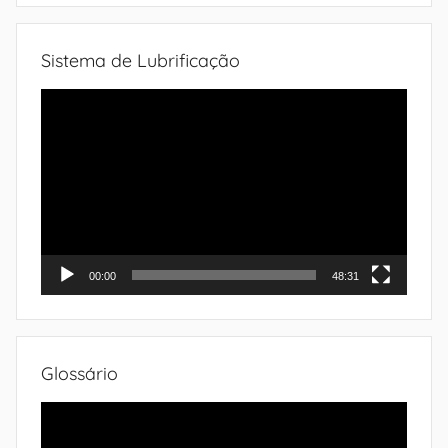
Sistema de Lubrificação
Tocador
de
vídeo
00:00
48:31
Glossário
Tocador
de