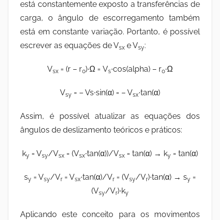
está constantemente exposto a transferências de
carga, o ângulo de escorregamento também
está em constante variação. Portanto, é possível
escrever as equações de V
e V
:
sx
sy
V
= (r – r
)∙Ω = V
∙cos(alpha) – r
∙Ω
sx
0
s
0
V
= – Vs∙sin(α) = – V
∙tan(α)
sy
sx
Assim, é possível atualizar as equações dos
ângulos de deslizamento teóricos e práticos:
k
= V
/V
= (V
∙tan(α))/V
= tan(α) → k
= tan(α)
y
sy
sx
sx
sx
y
s
= V
/V
= V
∙tan(α)/V
= (V
/V
)∙tan(α) → s
=
y
sy
r
sx
r
sy
r
y
(V
/V
)∙k
sy
r
y
Aplicando este conceito para os movimentos