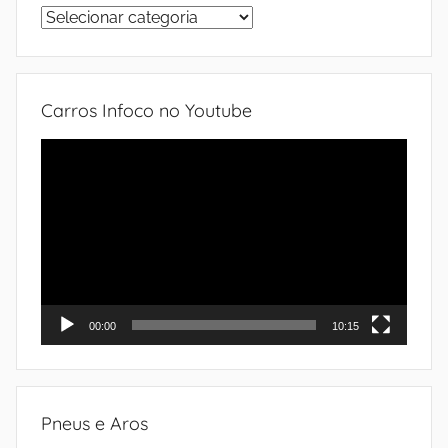
Sistemas
do
automóvel
Carros Infoco no Youtube
Tocador
de
vídeo
00:00
10:15
Pneus e Aros