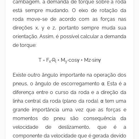
cambagem, a demanda de torque sobre a roda
está sempre mudando. O eixo de rotação da
roda move-se de acordo com as forças nas
direções x, y e z, portanto sempre muda sua
orientação. Assim, é possível calcular a demanda
de torque:
T = F
∙
R
+ M
∙cosγ + Mz∙sinγ
x
l
y
Existe outro ângulo importante na operação dos
pneus, o ângulo de escorregamento α. Esta é a
diferença entre o curso da roda e a direção da
linha central da roda (plano da roda). α tem uma
grande importância uma vez que as forças e
momentos do pneu são consequência da
velocidade de deslizamento, que é a
componente da velocidade que é gerada devido