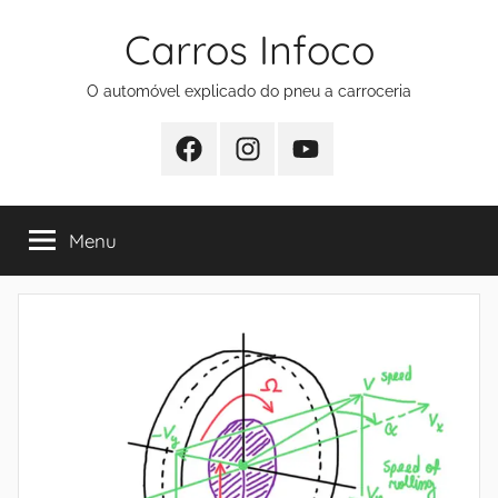
Pular
Carros Infoco
para
o
O automóvel explicado do pneu a carroceria
conteúdo
Facebook
Instagram
Youtube
Menu