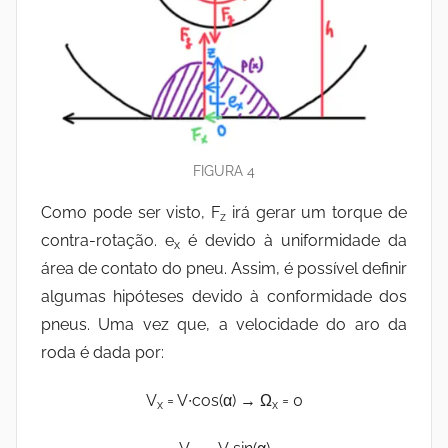
FIGURA 4
Como pode ser visto, F
irá gerar um torque de
z
contra-rotação. e
é devido à uniformidade da
x
área de contato do pneu. Assim, é possível definir
algumas hipóteses devido à conformidade dos
pneus. Uma vez que, a velocidade do aro da
roda é dada por:
V
= V∙cos(α) → Ω
= 0
x
x