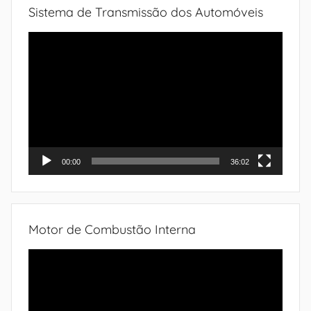
Sistema de Transmissão dos Automóveis
Tocador
de
vídeo
00:00
36:02
Motor de Combustão Interna
Tocador
de
vídeo