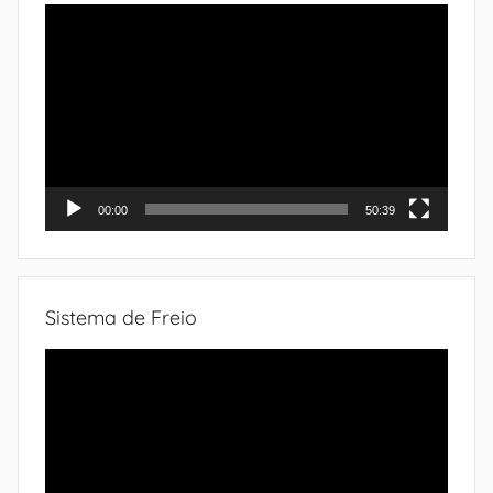
Tocador
de
vídeo
00:00
50:39
Sistema de Freio
Tocador
de
vídeo