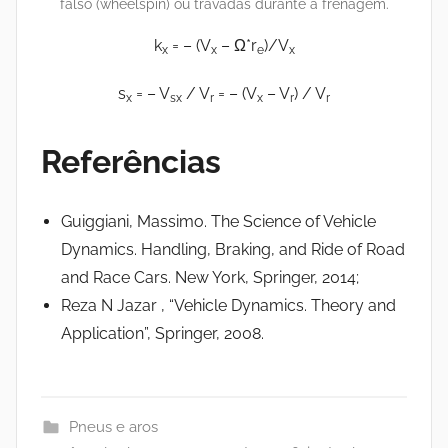
falso (wheelspin) ou travadas durante a frenagem.
k
= – (V
– Ω*r
)/V
x
x
e
x
s
= – V
/ V
= – (V
– V
) / V
x
sx
r
x
r
r
Referências
Guiggiani, Massimo. The Science of Vehicle
Dynamics. Handling, Braking, and Ride of Road
and Race Cars. New York, Springer, 2014;
Reza N Jazar , “Vehicle Dynamics. Theory and
Application”, Springer, 2008.
Pneus e aros