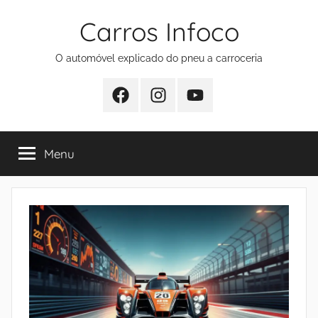
Pular
Carros Infoco
para
o
O automóvel explicado do pneu a carroceria
conteúdo
Facebook
Instagram
Youtube
Menu