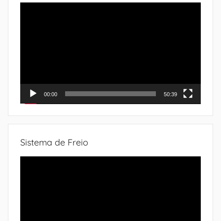
Tocador
de
vídeo
00:00
50:39
Sistema de Freio
Tocador
de
vídeo