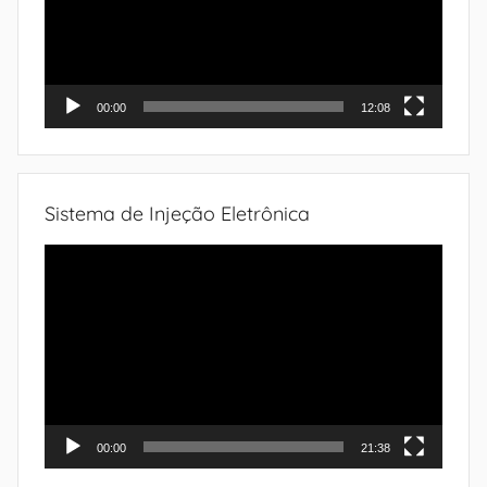
00:00
12:08
Sistema de Injeção Eletrônica
Tocador
de
vídeo
00:00
21:38