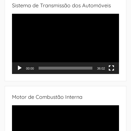
Sistema de Transmissão dos Automóveis
Tocador
de
vídeo
00:00
36:02
Motor de Combustão Interna
Tocador
de
vídeo