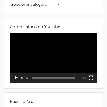
Sistemas
do
automóvel
Carros Infoco no Youtube
Tocador
de
vídeo
00:00
10:15
Pneus e Aros