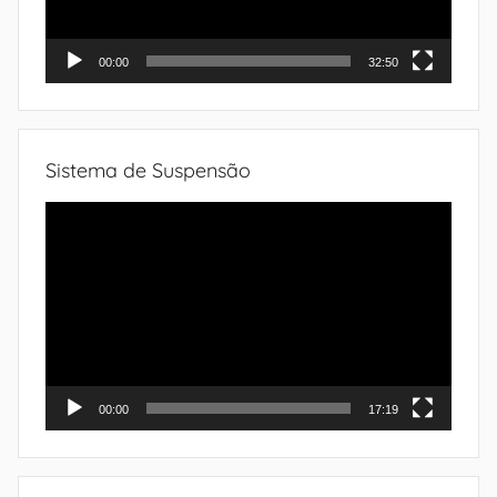
00:00
32:50
Sistema de Suspensão
Tocador
de
vídeo
00:00
17:19