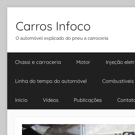
Pular
para
Carros Infoco
o
conteúdo
O automóvel explicado do pneu a carroceria
Chassi e carroceria
Motor
Injeção elet
Linha do tempo do automóvel
Combustíveis
Início
Vídeos
Publicações
Contat