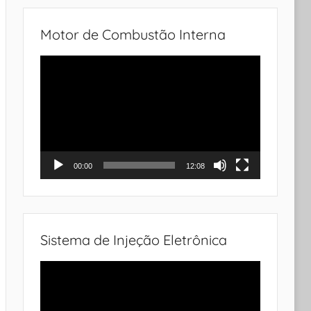
Motor de Combustão Interna
Tocador
de
vídeo
00:00
12:08
Sistema de Injeção Eletrônica
Tocador
de
vídeo