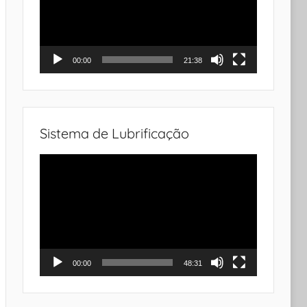
00:00
21:38
Sistema de Lubrificação
Tocador
de
vídeo
00:00
48:31