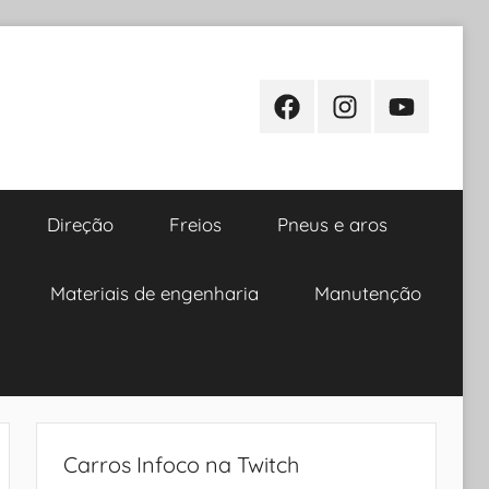
Facebook
Instagram
Youtube
Direção
Freios
Pneus e aros
Materiais de engenharia
Manutenção
Carros Infoco na Twitch