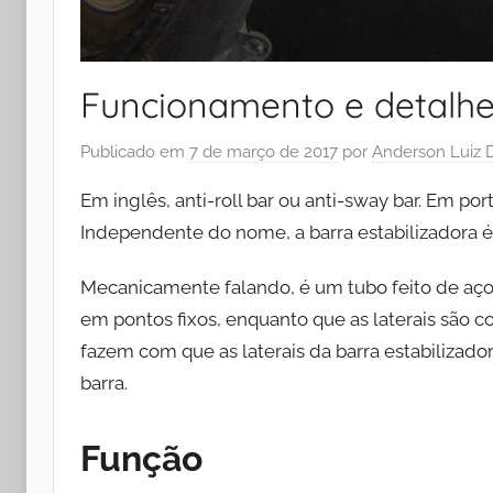
Funcionamento e detalhes
Publicado em
7 de março de 2017
por
Anderson Luiz D
Em inglês, anti-roll bar ou anti-sway bar. Em por
Independente do nome, a barra estabilizadora é
Mecanicamente falando, é um tubo feito de aço m
em pontos fixos, enquanto que as laterais são 
fazem com que as laterais da barra estabilizad
barra.
Função