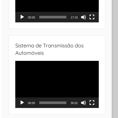
00:00
17:19
Sistema de Transmissão dos
Automóveis
Tocador
de
vídeo
00:00
36:02