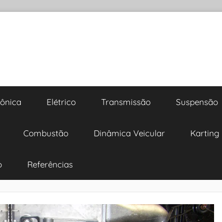
rônica
Elétrico
Transmissão
Suspensão
Combustão
Dinâmica Veicular
Karting
o
Referências