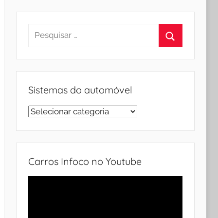
Pesquisar
por:
Procurar
Sistemas do automóvel
Sistemas
do
automóvel
Carros Infoco no Youtube
Tocador
de
vídeo