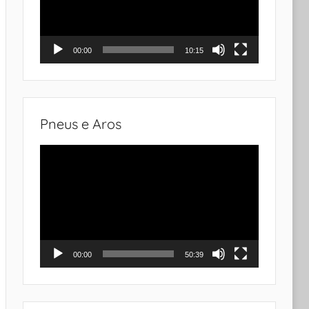
00:00
10:15
Pneus e Aros
Tocador
de
vídeo
00:00
50:39