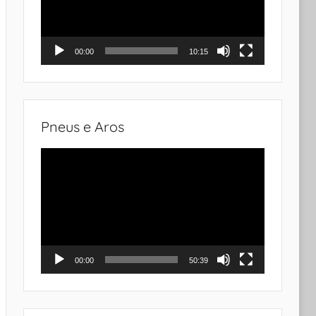
00:00
10:15
Pneus e Aros
Tocador
de
vídeo
00:00
50:39