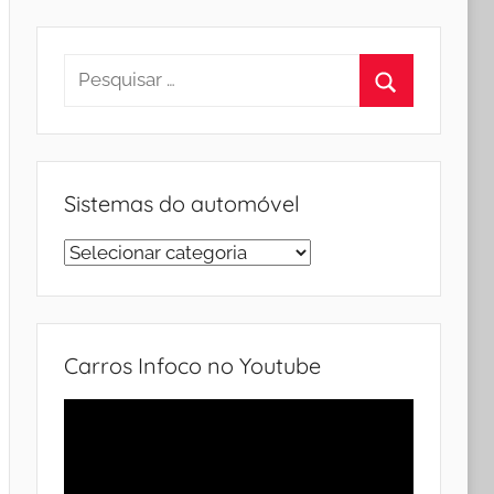
Pesquisar
por:
Procurar
Sistemas do automóvel
Sistemas
do
automóvel
Carros Infoco no Youtube
Tocador
de
vídeo