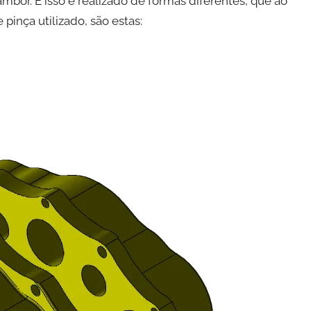
ambor. E isso é realizado de formas diferentes, que ao
inça utilizado, são estas: