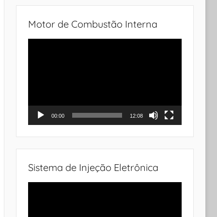
Motor de Combustão Interna
Tocador
de
vídeo
00:00
12:08
Sistema de Injeção Eletrônica
Tocador
de
vídeo