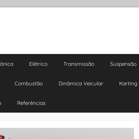
rônica
Elétrico
Transmissão
Suspensão
Combustão
Dinâmica Veicular
Karting
o
Referências