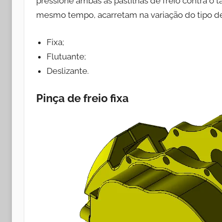
pressione ambas as pastilhas de freio contra o t
mesmo tempo, acarretam na variação do tipo de p
Fixa;
Flutuante;
Deslizante.
Pinça de freio fixa