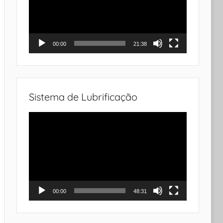
00:00
21:38
Sistema de Lubrificação
Tocador
de
vídeo
00:00
48:31