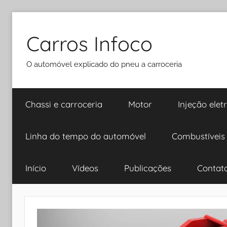
Pular
para
Carros Infoco
o
conteúdo
O automóvel explicado do pneu a carroceria
Chassi e carroceria
Motor
Injeção elet
Linha do tempo do automóvel
Combustíveis
Início
Vídeos
Publicações
Contat