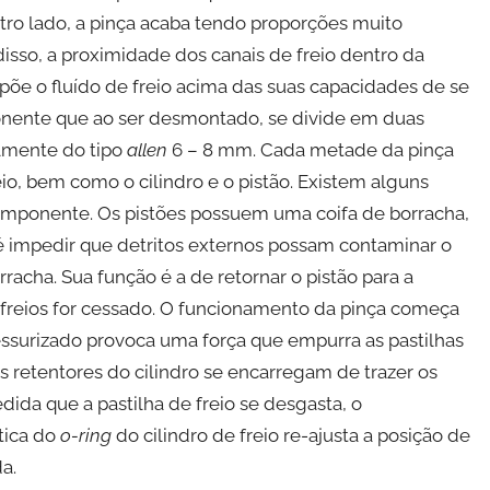
tro lado, a pinça acaba tendo proporções muito
isso, a proximidade dos canais de freio dentro da
põe o fluído de freio acima das suas capacidades de se
ponente que ao ser desmontado, se divide em duas
lmente do tipo
allen
6 – 8 mm. Cada metade da pinça
io, bem como o cilindro e o pistão. Existem alguns
mponente. Os pistões possuem uma coifa de borracha,
é impedir que detritos externos possam contaminar o
rracha. Sua função é a de retornar o pistão para a
freios for cessado. O funcionamento da pinça começa
ressurizado provoca uma força que empurra as pastilhas
 os retentores do cilindro se encarregam de trazer os
dida que a pastilha de freio se desgasta, o
tica do
o-ring
do cilindro de freio re-ajusta a posição de
a.