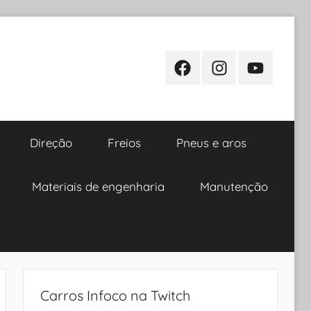
Facebook
Instagram
Youtube
Direção
Freios
Pneus e aros
Materiais de engenharia
Manutenção
Carros Infoco na Twitch