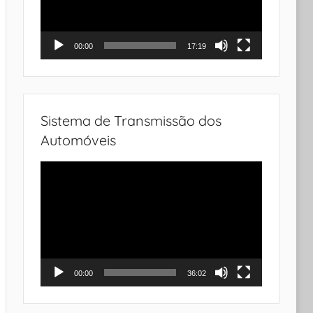
00:00
17:19
Sistema de Transmissão dos
Automóveis
Tocador
de
vídeo
00:00
36:02